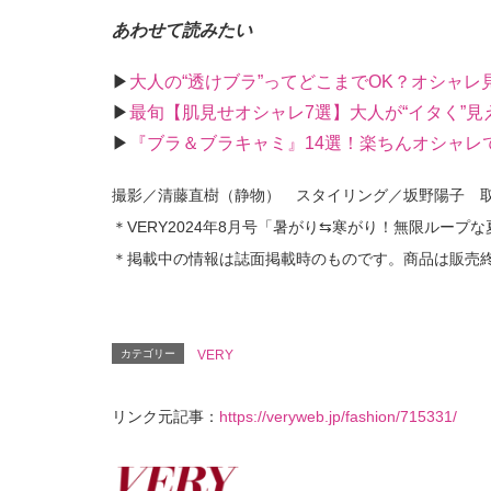
あわせて読みたい
▶︎
大人の“透けブラ”ってどこまでOK？オシャレ
▶︎
最旬【肌見せオシャレ7選】大人が“イタく”
▶︎
『ブラ＆ブラキャミ』14選！楽ちんオシャレで
撮影／清藤直樹（静物） スタイリング／坂野陽子 
＊VERY2024年8月号「暑がり⇆寒がり！無限ループ
＊掲載中の情報は誌面掲載時のものです。商品は販売
カテゴリー
VERY
リンク元記事：
https://veryweb.jp/fashion/715331/