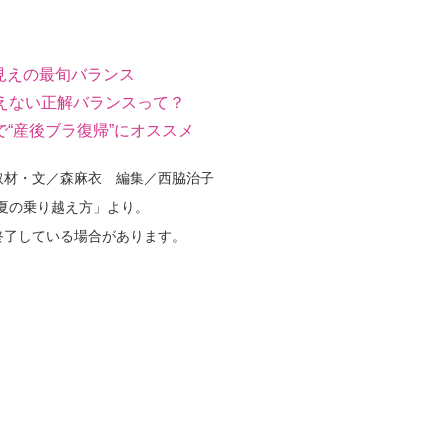
見えの最旬バランス
見えない正解バランスって？
“産後ブラ復帰”にオススメ
取材・文／森麻衣 編集／西脇治子
な夏の乗り越え方」より。
終了している場合があります。
VE