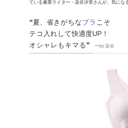
ている兼業ライター・染谷汐里さんが、気にな
❝
夏、省きがちな
ブラ
こそ
テコ入れして快適度UP！
オシャレもキマる
❞
ーby 染谷