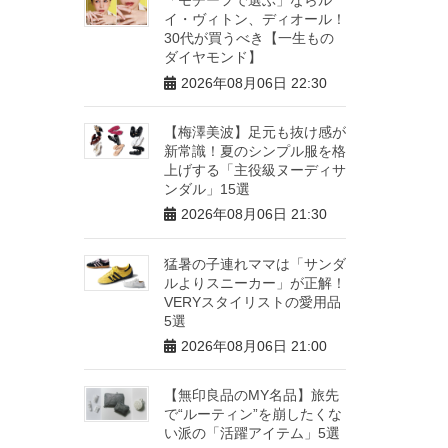
イ・ヴィトン、ディオール！
30代が買うべき【一生もの
ダイヤモンド】
2026年08月06日 22:30
【梅澤美波】足元も抜け感が
新常識！夏のシンプル服を格
上げする「主役級ヌーディサ
ンダル」15選
2026年08月06日 21:30
猛暑の子連れママは「サンダ
ルよりスニーカー」が正解！
VERYスタイリストの愛用品
5選
2026年08月06日 21:00
【無印良品のMY名品】旅先
で“ルーティン”を崩したくな
い派の「活躍アイテム」5選