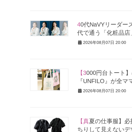
40代NaVYリーダーズが続々【デパコス回帰】美容賢者が母娘2世
代で通う「化粧品店
2026年08月07日 20:00
【3000円台トート】は保冷バッグ付き！“店内広々”豊洲の
『UNFILO』が全
2026年08月07日 20:00
【真夏の仕事服】必携『黒ジャケット』は“半袖”にシフト！かっ
ちりして見えないデ