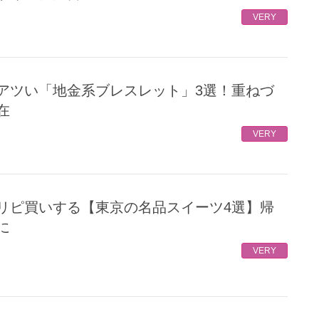
VERY
在
VERY
に
VERY