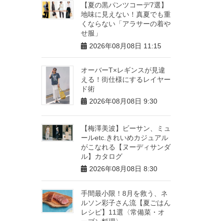
【夏の黒パンツコーデ7選】
地味に見えない！真夏でも重
くならない「アラサーの着や
せ服」
2026年08月08日 11:15
オーバーT×レギンスが見違
える！街仕様にするレイヤー
ド術
2026年08月08日 9:30
【梅澤美波】ビーサン、ミュ
ールetc.きれいめカジュアル
がこなれる【ヌーディサンダ
ル】カタログ
2026年08月08日 8:30
手間最小限！8月を救う、ネ
ルソン彩子さん流【夏ごはん
レシピ】11選〈常備菜・オ