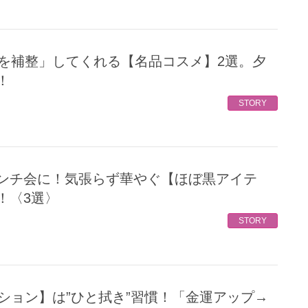
！
STORY
！〈3選〉
STORY