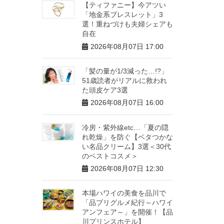
【ティファニー】今アツい
「地金系ブレスレット」3
選！重ねづけも夫婦シェアも
自在
2026年08月07日 17:00
「髪の量が1/3減った…!?」
51歳読者がリアルに救われ
た頭皮ケア3選
2026年08月07日 16:00
冷房・紫外線etc…「夏の隠
れ乾燥」を防ぐ【ベタつかな
い名品クリーム】3選＜30代
のベストコスメ＞
2026年08月07日 12:30
本場ハワイの美食を品川で
「品プリグルメ紀行～ハワイ
アンフェア～」を開催！【品
川プリンスホテル】