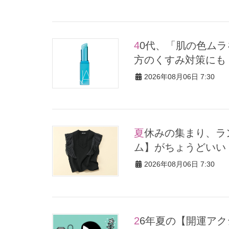
40代、「肌の色ムラを補整」してくれる【名品コスメ】2選。夕
方のくすみ対策にも
2026年08月06日 7:30
夏休みの集まり、ランチ会に！気張らず華やぐ【ほぼ黒アイテ
ム】がちょうどいい
2026年08月06日 7:30
26年夏の【開運アクション】は”ひと拭き”習慣！「金運アップ→