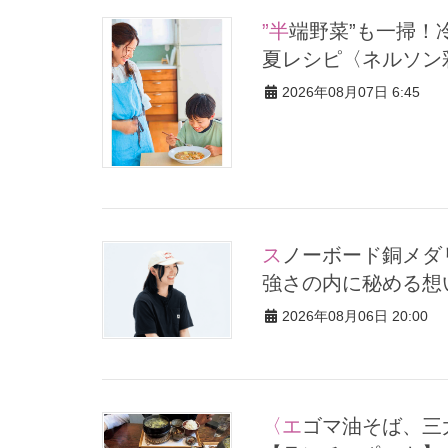
”半端野菜”も一掃！冷蔵庫の余り物で「子供がもりもり食べる」
夏レシピ〈ネルソン
2026年08月07日 6:45
スノーボード銅メダリスト・小野光希さんの文武両道を体現する
強さの内に秘める想
2026年08月06日 20:00
〈エゴマ油そば、三大チゲetc.〉名指しで行きたい！ソウル最旬