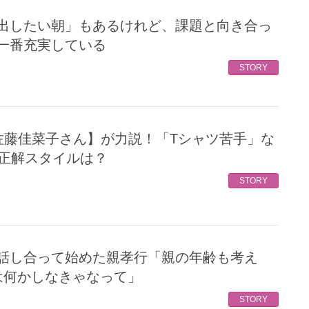
一番充実している
STORY
の正解スタイルは？
STORY
は何かしなきゃなって」
STORY