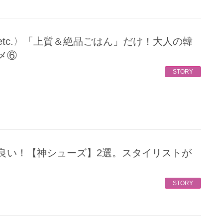
メ⑥
STORY
STORY