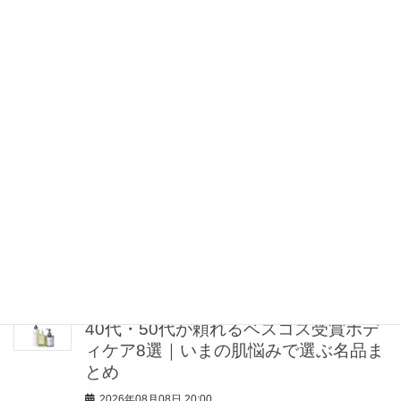
ルで買える「今っぽ華やかトップス」5
選！
2026年08月08日 21:30
【シャネル】毎日使える「ココ クラッ
シュ」なら地金系イヤリングが間違い
ない！
2026年08月08日 21:00
“盛りすぎない”がトレンド！【最旬マス
カラ4選】さりげないボリュームと絶妙
カラー
2026年08月08日 20:30
40代・50代が頼れるベスコス受賞ボデ
ィケア8選｜いまの肌悩みで選ぶ名品ま
とめ
2026年08月08日 20:00