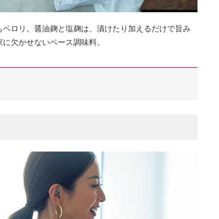
もペロリ。醤油麹と塩麹は、漬けたり加えるだけで旨み
家に欠かせないベース調味料。