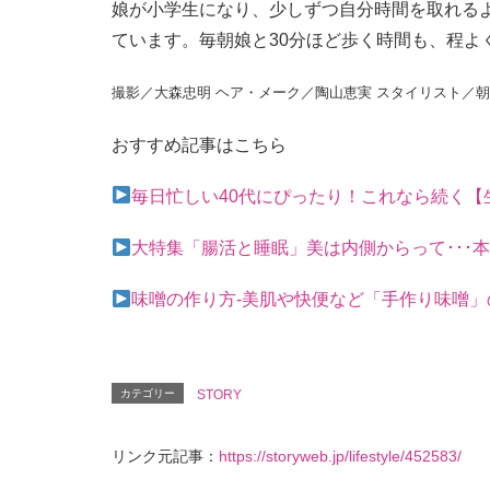
娘が小学生になり、少しずつ自分時間を取れる
ています。毎朝娘と30分ほど歩く時間も、程よ
撮影／大森忠明 ヘア・メーク／陶山恵実 スタイリスト／朝倉
おすすめ記事はこちら
毎日忙しい40代にぴったり！これなら続く【
大特集「腸活と睡眠」美は内側からって･･･
味噌の作り方-美肌や快便など「手作り味噌
カテゴリー
STORY
リンク元記事：
https://storyweb.jp/lifestyle/452583/