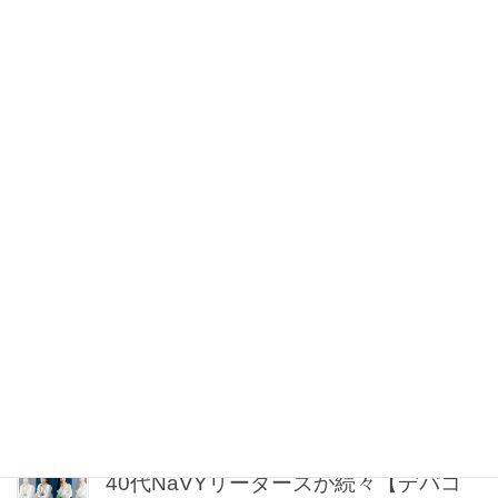
大事な日の前夜の新常識【気合のケア
マスク】リアルに支持されているの
は？
2026年08月07日 21:30
【お祭り、レジャーetc.】真夏もスニー
カー派の『行先別コーデ』５人のママ
スタイリストが直伝！
2026年08月07日 21:00
【UV下地】酷暑に頼れる！ 2,000円
台〜3,000円台の名品3選｜30代美容ラ
イターが正直レビュー
2026年08月07日 20:30
40代NaVYリーダーズが続々【デパコ