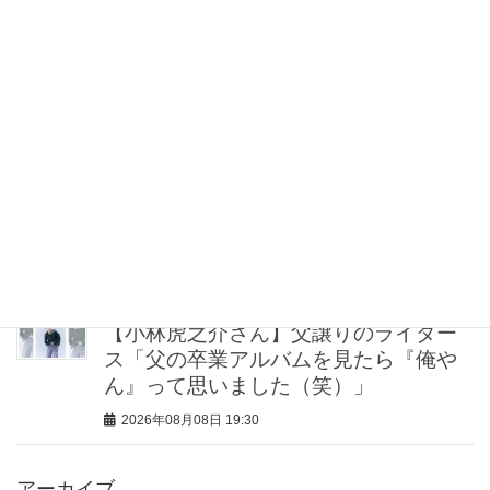
“盛りすぎない”がトレンド！【最旬マス
カラ4選】さりげないボリュームと絶妙
カラー
2026年08月08日 20:30
40代・50代が頼れるベスコス受賞ボデ
ィケア8選｜いまの肌悩みで選ぶ名品ま
とめ
2026年08月08日 20:00
【小林虎之介さん】父譲りのライダー
ス「父の卒業アルバムを見たら『俺や
ん』って思いました（笑）」
2026年08月08日 19:30
アーカイブ