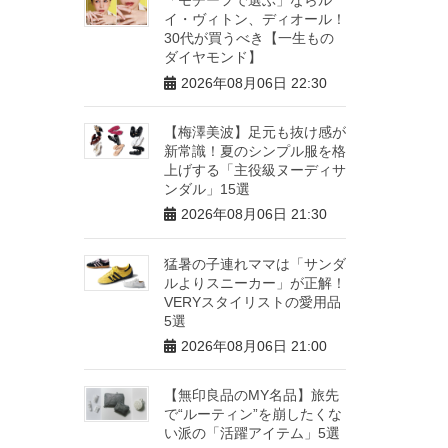
イ・ヴィトン、ディオール！
30代が買うべき【一生もの
ダイヤモンド】
2026年08月06日 22:30
【梅澤美波】足元も抜け感が
新常識！夏のシンプル服を格
上げする「主役級ヌーディサ
ンダル」15選
2026年08月06日 21:30
猛暑の子連れママは「サンダ
ルよりスニーカー」が正解！
VERYスタイリストの愛用品
5選
2026年08月06日 21:00
【無印良品のMY名品】旅先
で“ルーティン”を崩したくな
い派の「活躍アイテム」5選