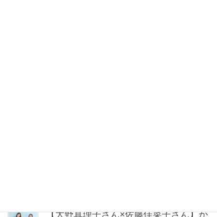
2026年08月06日 16:03
中山優馬さん「逃げ出したい朝」もあ
るけれど、課題と向き合っている時間
が、実は一番充実している
2026年08月06日 16:00
【乱れ髪・広がり対策】外出先で即ツ
ヤ髪になれる多機能携帯ブラシ4選
2026年08月06日 16:00
食品や収納だけじゃない【無印良品】
でオシャレ上手が注目してる「トップ
ス、パンツetc.」リスト
2026年08月06日 12:30
【大野真理子さん×佐藤佳菜子さん】が