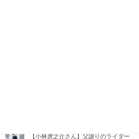
【シャネル】毎日使える「ココ クラッ
シュ」なら地金系イヤリングが間違い
ない！
2026年08月08日 21:00
“盛りすぎない”がトレンド！【最旬マス
カラ4選】さりげないボリュームと絶妙
カラー
2026年08月08日 20:30
40代・50代が頼れるベスコス受賞ボデ
ィケア8選｜いまの肌悩みで選ぶ名品ま
とめ
2026年08月08日 20:00
【小林虎之介さん】父譲りのライダー