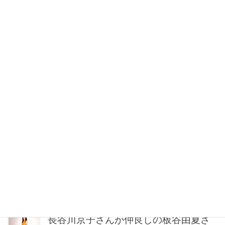
とにかく履き心地が良い！【神シュー
ズ】2選。スタイリストが激推しする名
品
2026年08月07日 7:00
”半端野菜”も一掃！冷蔵庫の余り物で
「子供がもりもり食べる」夏レシピ
〈ネルソン彩子さん〉
2026年08月07日 6:45
【長谷川京子さん】カラダも心もしな
やかに更新。“今”が一番美しい［特別画
像集］
2026年08月07日 6:30
長谷川京子さんが仲良しの板谷由夏さ