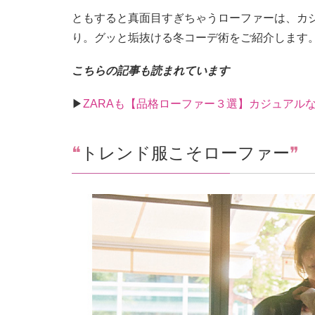
ともすると真面目すぎちゃうローファーは、カ
り。グッと垢抜ける冬コーデ術をご紹介します
こちらの記事も読まれています
▶︎
ZARAも【品格ローファー３選】カジュアル
❝
トレンド服こそローファー
❞