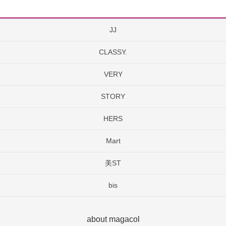
JJ
CLASSY.
VERY
STORY
HERS
Mart
美ST
bis
about magacol