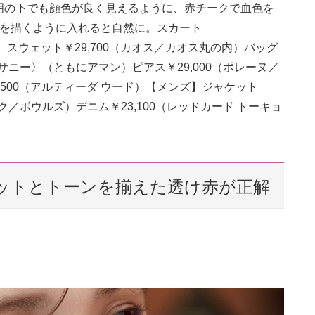
明の下でも顔色が良く見えるように、赤チークで血色を
円を描くように入れると自然に。スカート
ネ新宿2店）スウェット￥29,700（カオス／カオス丸の内）バッグ
コ サニー〉（ともにアマン）ピアス￥29,000（ポレーヌ／
,500（アルティーダ ウード）【メンズ】ジャケット
（ハイク／ボウルズ）デニム￥23,100（レッドカード トーキョ
ットとトーンを揃えた透け赤が正解