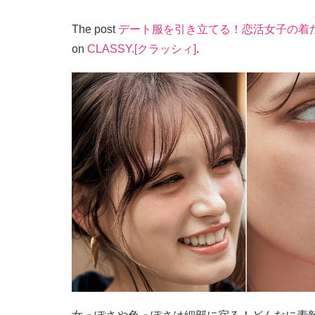
The post
デート服を引き立てる！恋活女子の着
on
CLASSY.[クラッシィ]
.