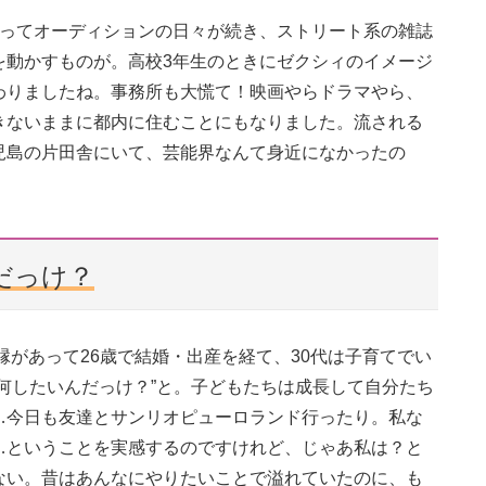
行ってオーディションの日々が続き、ストリート系の雑誌
を動かすものが。高校3年生のときにゼクシィのイメージ
わりましたね。事務所も大慌て！映画やらドラマやら、
きないままに都内に住むことにもなりました。流される
児島の片田舎にいて、芸能界なんて身近になかったの
だっけ？
縁があって26歳で結婚・出産を経て、30代は子育てでい
何したいんだっけ？”と。子どもたちは成長して自分たち
…今日も友達とサンリオピューロランド行ったり。私な
…ということを実感するのですけれど、じゃあ私は？と
ない。昔はあんなにやりたいことで溢れていたのに、も