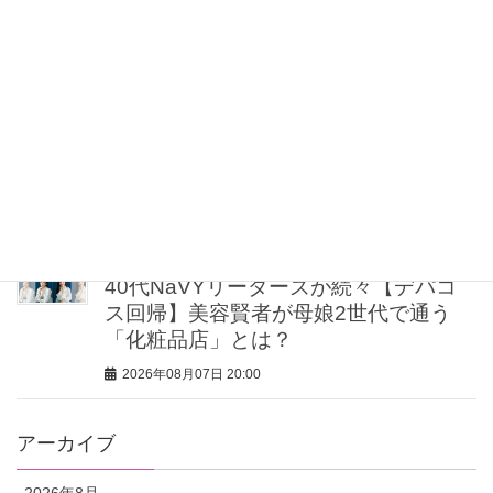
【お祭り、レジャーetc.】真夏もスニー
カー派の『行先別コーデ』５人のママ
スタイリストが直伝！
2026年08月07日 21:00
【UV下地】酷暑に頼れる！ 2,000円
台〜3,000円台の名品3選｜30代美容ラ
イターが正直レビュー
2026年08月07日 20:30
40代NaVYリーダーズが続々【デパコ
ス回帰】美容賢者が母娘2世代で通う
「化粧品店」とは？
2026年08月07日 20:00
アーカイブ