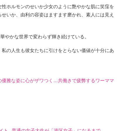
女性ホルモンのせいか少女のように艶やかな肌に笑窪を
るせいか、由利の容姿はますます磨かれ、素人には見え
も華やかな世界で変わらず輝き続けている。
。私の人生も彼女たちに引けをとらない価値が十分にあ
の優雅な姿に心がザワつく…共働きで疲弊するワーママ
イト...普通の女子大生が「港区女子」になるまで