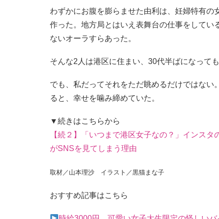
わずかにお腹を膨らませた由利は、妊婦特有の
作った。地方局とはいえ表舞台の仕事をしてい
ないオーラすらあった。
そんな2人は港区に住まい、30代半ばになって
でも、私だってそれをただ眺めるだけではない
ると、幸せを噛み締めていた。
▼続きはこちらから
【続２】「いつまで港区女子なの？」インスタ
がSNSを見てしまう理由
取材／山本理沙 イラスト／黒猫まな子
おすすめ記事はこちら
時給3000円、可愛い女子大生限定の怪しいバ