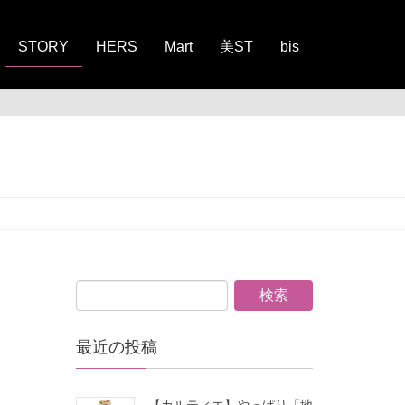
STORY
HERS
Mart
美ST
bis
最近の投稿
【カルティエ】やっぱり「地