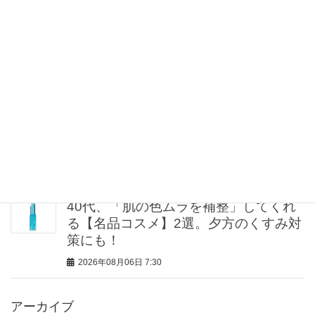
リモート派ワーママの「週1きちんと
服」は【半袖ジャケット】が正解！猛
暑でも涼しい名品5選
2026年08月06日 11:00
中山優馬さん、姉と話し合って始めた
親孝行「親の年齢も考えて、年に1回く
らいは何かしなきゃなって」
2026年08月06日 8:00
40代、「肌の色ムラを補整」してくれ
る【名品コスメ】2選。夕方のくすみ対
策にも！
2026年08月06日 7:30
アーカイブ