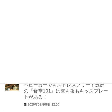
2026年08月08日 13:26
【30代の一生ものダイヤ】パールだけ
じゃない「タサキ」と「ミキモト」に
注目
2026年08月08日 12:30
【ゲリラ豪雨・不眠・疲労】旅の不安
をゼロにする！オシャレライターの
「夏の旅行バッグの中身」3選！
2026年08月08日 12:00
ベビーカーでもストレスフリー！豊洲
の『食堂101』は昼も夜もキッズプレー
トがある！
2026年08月08日 12:00