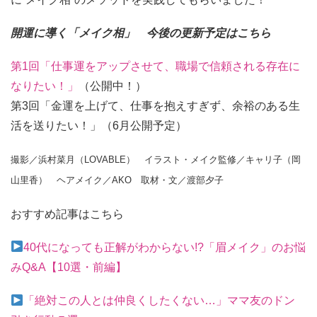
開運に導く「メイク相」 今後の更新予定はこちら
第1回「仕事運をアップさせて、職場で信頼される存在に
なりたい！」
（公開中！）
第3回「金運を上げて、仕事を抱えすぎず、余裕のある生
活を送りたい！」（6月公開予定）
撮影／浜村菜月（LOVABLE） イラスト・メイク監修／キャリ子（岡
山里香） ヘアメイク／AKO
取材・文／渡部夕子
おすすめ記事はこちら
40代になっても正解がわからない!?「眉メイク」のお悩
みQ&A【10選・前編】
「絶対この人とは仲良くしたくない…」ママ友のドン