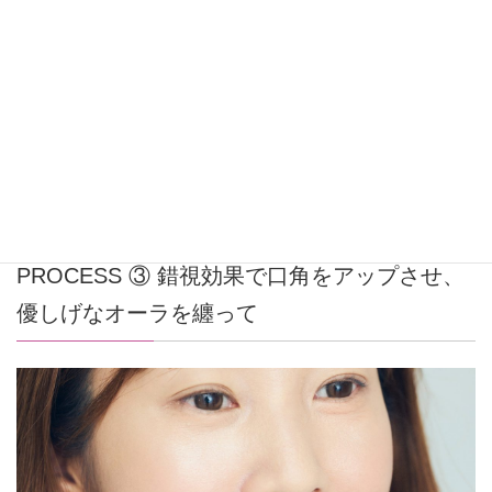
で大きな面積を占めるチークは、“愛され顔”をつくる上で
重要な役割を果たします。
色味は肌なじみがよく、優しさを演出できるピンク系を選
んで。少し淡いカラーのチークやハイライトで境界線をぼ
かすと、ジュワッと内側から滲み出るような血色感が生ま
れます。軽くティッシュオフしたブラシで境目をなじませ
るのも、簡単にグラデーションをつくれるのでおすすめ。
PROCESS ③ 錯視効果で口角をアップさせ、
優しげなオーラを纏って