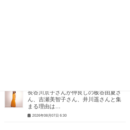
2026年08月07日 7:00
”半端野菜”も一掃！冷蔵庫の余り物で
「子供がもりもり食べる」夏レシピ
〈ネルソン彩子さん〉
2026年08月07日 6:45
【長谷川京子さん】カラダも心もしな
やかに更新。“今”が一番美しい［特別画
像集］
2026年08月07日 6:30
長谷川京子さんが仲良しの板谷由夏さ
ん、吉瀬美智子さん、井川遥さんと集
まる理由は…
2026年08月07日 6:30