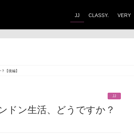
JJ
CLASSY.
VERY
か？【後編】
JJ