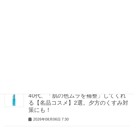
2026年08月06日 11:15
リモート派ワーママの「週1きちんと
服」は【半袖ジャケット】が正解！猛
暑でも涼しい名品5選
2026年08月06日 11:00
中山優馬さん、姉と話し合って始めた
親孝行「親の年齢も考えて、年に1回く
らいは何かしなきゃなって」
2026年08月06日 8:00
40代、「肌の色ムラを補整」してくれ
る【名品コスメ】2選。夕方のくすみ対
策にも！
2026年08月06日 7:30