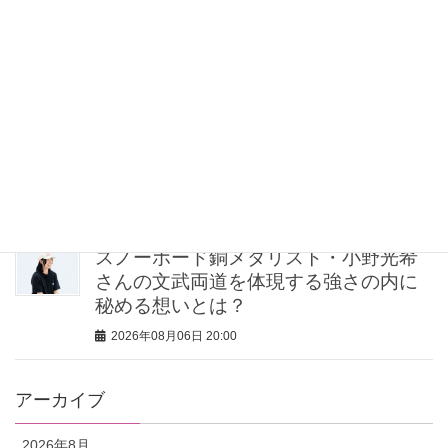
ニーカー」が正解！VERYスタイリスト
の愛用品5選
2026年08月06日 21:00
【無印良品のMY名品】旅先で“ルーテ
ィン”を崩したくない派の「活躍アイテ
ム」5選
2026年08月06日 20:30
スノーボード銅メダリスト・小野光希
さんの文武両道を体現する強さの内に
秘める想いとは？
2026年08月06日 20:00
アーカイブ
2026年8月