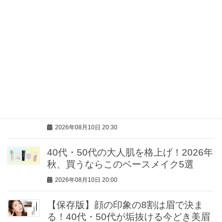
【涼しい仕事服】真夏の“きちんと見
え”は『ジレ』にお任せ！そのまま着て
も羽織っても◎
2026年08月10日 21:00
【毎日の肌のお守り】コスパも手応え
も大満足！指名買い「デイリーマス
ク」本命は？
2026年08月10日 20:30
40代・50代の大人肌を格上げ！2026年
秋、買うならこのベースメイク5選
2026年08月10日 20:00
【保存版】顔の印象の8割は眉で決ま
る！40代・50代が垢抜ける今どき美眉