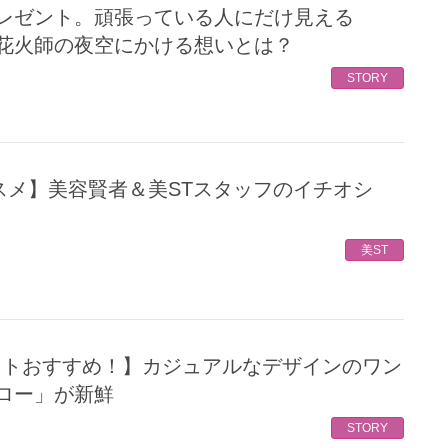
花火師の夜空にかける想いとは？
STORY
美ST
ロー」が新鮮
STORY