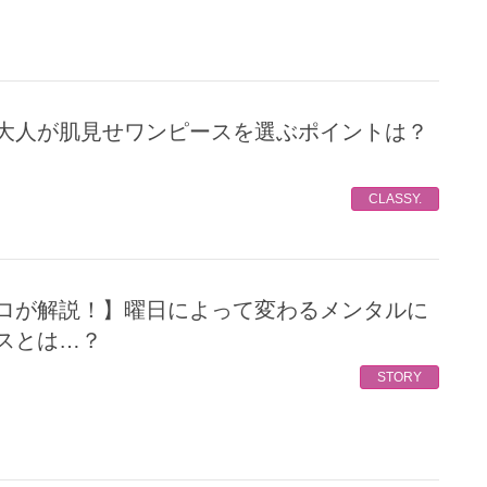
CLASSY.
スとは…？
STORY