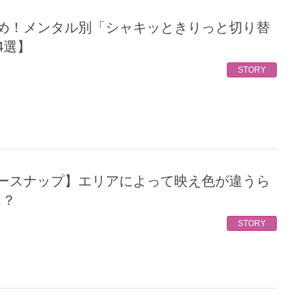
4選】
STORY
…？
STORY