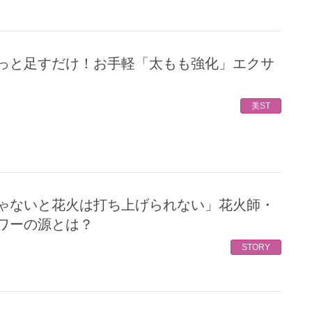
美ST
ワーの源とは？
STORY