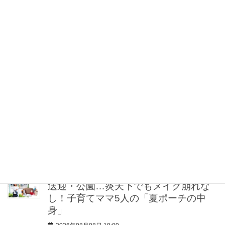
カラ4選】さりげないボリュームと絶妙
カラー
2026年08月08日 20:30
40代・50代が頼れるベスコス受賞ボデ
ィケア8選｜いまの肌悩みで選ぶ名品ま
とめ
2026年08月08日 20:00
【小林虎之介さん】父譲りのライダー
ス「父の卒業アルバムを見たら『俺や
ん』って思いました（笑）」
2026年08月08日 19:30
送迎・公園…炎天下でもメイク崩れな
し！子育てママ5人の「夏ポーチの中
身」