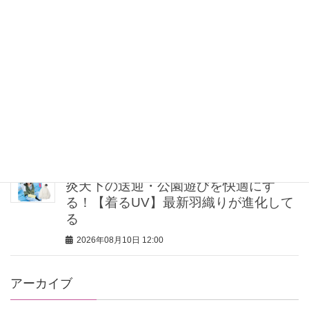
仕事服は【ジャケット下のインナー】
で差がつく！品良く見える「肌見せバ
ランス」って？
2026年08月10日 12:30
〈1万円台も続々〉最旬【地金アクセサ
リー】7選。大人が垢抜ける”ほどよい
ボリューム”は？
2026年08月10日 12:02
炎天下の送迎・公園遊びを快適にす
る！【着るUV】最新羽織りが進化して
る
2026年08月10日 12:00
アーカイブ