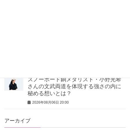
猛暑の子連れママは「サンダルよりス
ニーカー」が正解！VERYスタイリスト
の愛用品5選
2026年08月06日 21:00
【無印良品のMY名品】旅先で“ルーテ
ィン”を崩したくない派の「活躍アイテ
ム」5選
2026年08月06日 20:30
スノーボード銅メダリスト・小野光希
さんの文武両道を体現する強さの内に
秘める想いとは？
2026年08月06日 20:00
アーカイブ