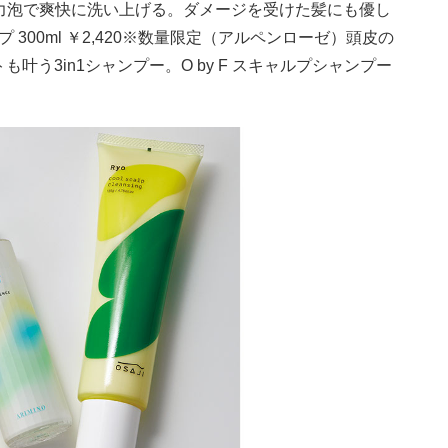
プル）弾力泡で爽快に洗い上げる。ダメージを受けた髪にも優し
300ml ￥2,420※数量限定（アルペンローゼ）頭皮の
う3in1シャンプー。O by F スキャルプシャンプー