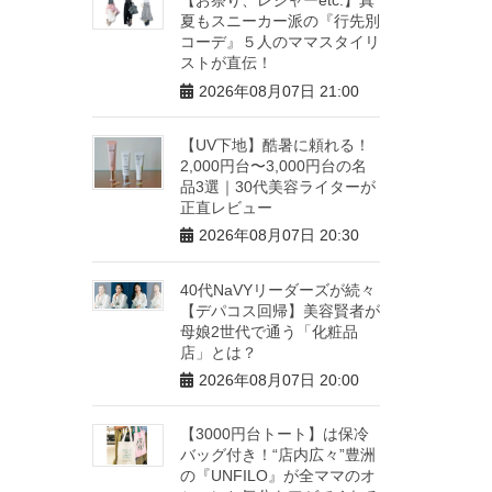
夏もスニーカー派の『行先別
コーデ』５人のママスタイリ
ストが直伝！
2026年08月07日 21:00
【UV下地】酷暑に頼れる！
2,000円台〜3,000円台の名
品3選｜30代美容ライターが
正直レビュー
2026年08月07日 20:30
40代NaVYリーダーズが続々
【デパコス回帰】美容賢者が
母娘2世代で通う「化粧品
店」とは？
2026年08月07日 20:00
【3000円台トート】は保冷
バッグ付き！“店内広々”豊洲
の『UNFILO』が全ママのオ