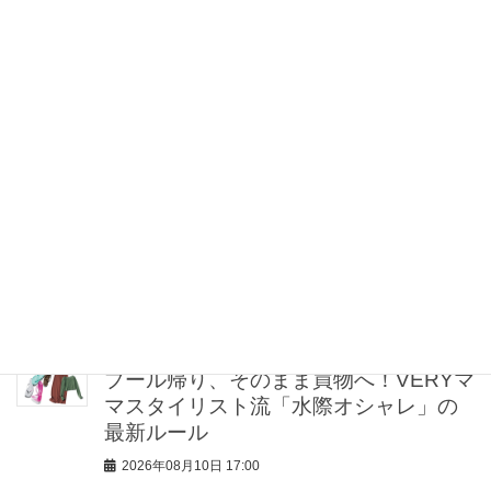
スナップ12選＞
2026年08月10日 17:30
朝ドラ出演【小林虎之介さん】街では
「まだ一度も声をかけられたことがな
いです」
2026年08月10日 17:15
上下「同系色」で合わせると洒落る！
【夏のワイドパンツコーデ】正解着こ
なし4選
2026年08月10日 17:00
プール帰り、そのまま買物へ！VERYマ
マスタイリスト流「水際オシャレ」の
最新ルール
2026年08月10日 17:00