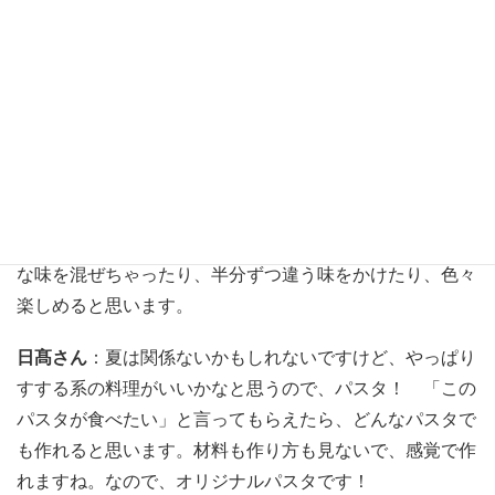
機械
持ってるもんな
。
奥田さん
：あ、そうそう。うちにある機械はふわふわのい
いかき氷が作れる
ん
ですよ。
メンバー一同
：ドヤ顔
やん
（笑）。
砂田さん
：僕らにも
1
回振舞ってくれた
ん
ですよ。
松井さん
：シロップの味もいくつか用意
してるんで
。色々
な味を混ぜちゃったり、半分ずつ違う味をかけたり、色々
楽しめると思います。
日髙
さん
：
夏は関係ないかもしれないですけど、やっぱり
すする
系の
料理がいいかなと思うので、パスタ！ 「この
パスタが食べたい」と言ってもらえたら、どんなパスタで
も作れると思います。材料も作り方も見ないで、感覚で作
れますね。なので、オリジナルパスタです！