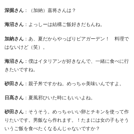
深掘さん
：（加納）嘉将さんは？
海沼さん
：
よっ
しーは結構ご飯好き
だ
もんね。
加納さん
：あ、夏だからやっぱりビアガーデン！ 料理で
はないけど（笑）。
海沼さん
：僕はイタリアンが好き
なん
で、一緒に食べに行
きたいですね。
砂田さん
：親子丼ですかね。
めっちゃ
美味い
ん
ですよ。
日髙さん
：夏風邪ひいた時にもいいよね。
砂田さん
：そうそう。
めっちゃ
いい卵とチキンを使って作
りたいです。男飯なら作れます
。
！
たまには女の子もそう
いうご飯を食べたくなる
ん
じゃないですか？