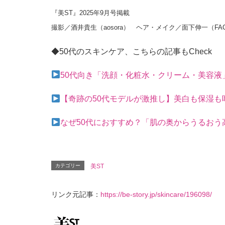
『美ST』2025年9月号掲載
撮影／酒井貴生（aosora） ヘア・メイク／面下伸一（FA
◆50代のスキンケア、こちらの記事もCheck
50代向き「洗顔・化粧水・クリーム・美容
【奇跡の50代モデルが激推し】美白も保湿
なぜ50代におすすめ？「肌の奥からうるおう
カテゴリー
美ST
リンク元記事：
https://be-story.jp/skincare/196098/