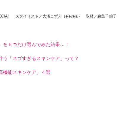
CCIA） スタイリスト／大沼こずえ（eleven.） 取材／森島千鶴子
液」を６つだけ選んでみた結果…！
も叶う「スゴすぎるスキンケア」って？
高機能スキンケア」４選
美