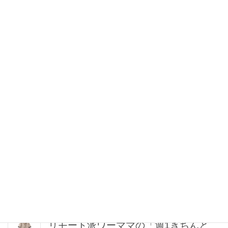
2026年08月06日 12:30
【大野真理子さん×佐藤佳菜子さん】が
力説！「Tシャツ苦手」なコンサバ40
代、夏の正解スタイルは？
2026年08月06日 12:00
【帰省コーデ8選】「きれいめイージー
パンツ」であるあるシーンが乗り切れ
る！
2026年08月06日 12:00
【肌見せコーデ7選】大人はヘルシーに
着るのが正解！涼しくて爽やかな「上
品洗練スタイル」
2026年08月06日 11:15
リモート派ワーママの「週1きちんと