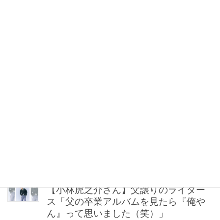
シュ」なら地金系イヤリングが間違い
ない！
2026年08月08日 21:00
“盛りすぎない”がトレンド！【最旬マス
カラ4選】さりげないボリュームと絶妙
カラー
2026年08月08日 20:30
40代・50代が頼れるベスコス受賞ボデ
ィケア8選｜いまの肌悩みで選ぶ名品ま
とめ
2026年08月08日 20:00
【小林虎之介さん】父譲りのライダー
ス「父の卒業アルバムを見たら『俺や
ん』って思いました（笑）」