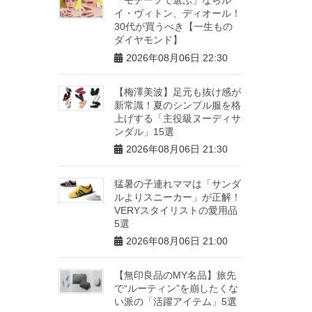
イ・ヴィトン、ディオール！
30代が買うべき【一生もの
ダイヤモンド】
2026年08月06日 22:30
【梅澤美波】足元も抜け感が
新常識！夏のシンプル服を格
上げする「主役級ヌーディサ
ンダル」15選
2026年08月06日 21:30
猛暑の子連れママは「サンダ
ルよりスニーカー」が正解！
VERYスタイリストの愛用品
5選
2026年08月06日 21:00
【無印良品のMY名品】旅先
で“ルーティン”を崩したくな
い派の「活躍アイテム」5選