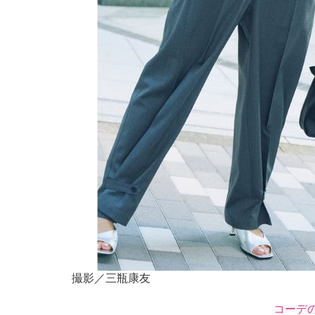
撮影／三瓶康友
コーデ