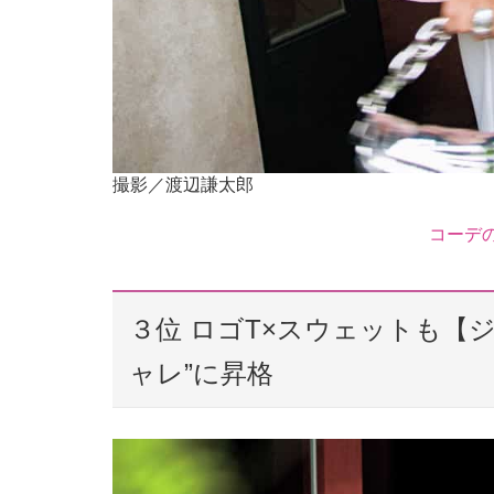
撮影／渡辺謙太郎
コーデ
３位 ロゴT×スウェットも【
ャレ”に昇格