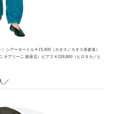
ト）シアータートル￥
15,400
（カオス／カオス表参道）
ニ キアリーニ 銀座店）ピアス￥
228,800
（ヒロタカ／ヒ
人／