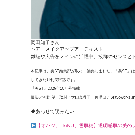
岡田知子さん
ヘア・メイクアップアーティスト
雑誌や広告をメインに活躍中。抜群のセンスと
本記事は、美ST編集部が取材・編集しました。「美ST」は
してきた月刊美容誌です。
『美ST』2025年10月号掲載
撮影／河野 望 取材／大山真理子 再構成／Bravoworks,In
◆あわせて読みたい
【オバジ、HAKU、雪肌精】透明感肌の美の