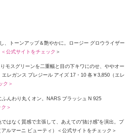
ばし、トーンアップ＆艶やかに。ロージー グロウライザー
）
＜公式サイトをチェック
＞
入りモスグリーンを二重幅と目の下キワにのせ、ややオー
ガンス プレジール アイズ 17・10 各￥3,850（エレ
ック＞
んわり丸くオン。NARS ブラッシュ N 925
ック＞
色ではなく質感で主張して、あえての“抜け感”を演出。プ
600（アルマーニ ビューティ）＜公式サイトをチェック＞