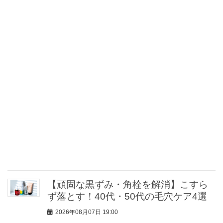
き！“店内広々”豊洲の『UNFILO』が全
ママのオシャレと気分をアゲてくれる
2026年08月07日 20:00
パンツ派の“ワンピ的存在”！40代は【オ
ールインワン】でラクに着映える＜5選
＞
2026年08月07日 20:00
「それ、ホントにユニクロ？」な高揚
感小物に注目！【女性誌スタッフのリ
アル買い３選】
2026年08月07日 19:30
【頑固な黒ずみ・角栓を解消】こすら
ず落とす！40代・50代の毛穴ケア4選
2026年08月07日 19:00