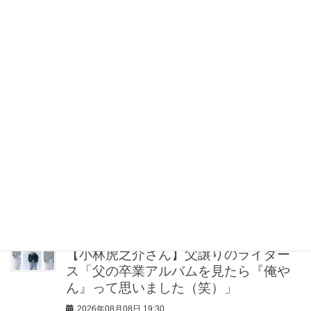
シュ」なら地金系イヤリングが間違い
ない！
2026年08月08日 21:00
“盛りすぎない”がトレンド！【最旬マス
カラ4選】さりげないボリュームと絶妙
カラー
2026年08月08日 20:30
40代・50代が頼れるベスコス受賞ボデ
ィケア8選｜いまの肌悩みで選ぶ名品ま
とめ
2026年08月08日 20:00
【小林虎之介さん】父譲りのライダー
ス「父の卒業アルバムを見たら『俺や
ん』って思いました（笑）」
2026年08月08日 19:30