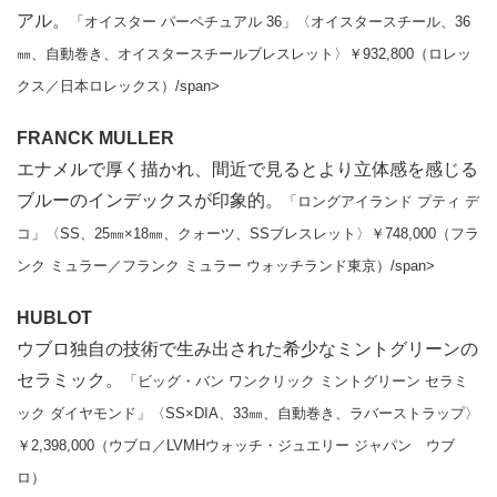
アル。
「オイスター パーペチュアル 36」〈オイスタースチール、36
㎜、自動巻き、オイスタースチールブレスレット〉￥932,800（ロレッ
クス／日本ロレックス）/span>
FRANCK MULLER
エナメルで厚く描かれ、間近で見るとより立体感を感じる
ブルーのインデックスが印象的。
「ロングアイランド プティ デ
コ」〈SS、25㎜×18㎜、クォーツ、SSブレスレット〉￥748,000（フラ
ンク ミュラー／フランク ミュラー ウォッチランド東京）/span>
HUBLOT
ウブロ独自の技術で生み出された希少なミントグリーンの
セラミック。
「ビッグ・バン ワンクリック ミントグリーン セラミ
ック ダイヤモンド」〈SS×DIA、33㎜、自動巻き、ラバーストラップ〉
￥2,398,000（ウブロ／LVMHウォッチ・ジュエリー ジャパン ウブ
ロ）