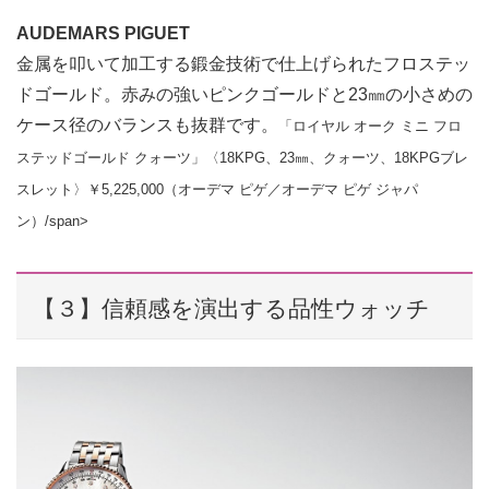
AUDEMARS PIGUET
金属を叩いて加工する鍛金技術で仕上げられたフロステッ
ドゴールド。赤みの強いピンクゴールドと23㎜の小さめの
ケース径のバランスも抜群です。
「ロイヤル オーク ミニ フロ
ステッドゴールド クォーツ」〈18KPG、23㎜、クォーツ、18KPGブレ
スレット〉￥5,225,000（オーデマ ピゲ／オーデマ ピゲ ジャパ
ン）/span>
【３】信頼感を演出する品性ウォッチ