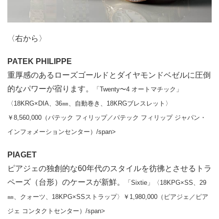
〈右から〉
PATEK PHILIPPE
重厚感のあるローズゴールドとダイヤモンドベゼルに圧倒
的なパワーが宿ります。
「Twenty〜4 オートマチック」
〈18KRG×DIA、36㎜、自動巻き、18KRGブレスレット〉
￥8,560,000（パテック フィリップ／パテック フィリップ ジャパン・
インフォメーションセンター）/span>
PIAGET
ピアジェの独創的な60年代のスタイルを彷彿とさせるトラ
ペーズ（台形）のケースが新鮮。
「Sixtie」〈18KPG×SS、29
㎜、クォーツ、18KPG×SSストラップ〉￥1,980,000（ピアジェ／ピア
ジェ コンタクトセンター）/span>