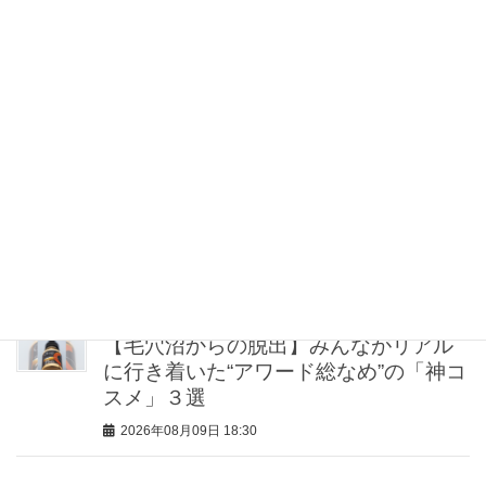
2026年08月09日 19:30
アイメイクがドロドロ“お岩さん”になっ
てない？一日中落ちないプロ直伝「仕
込みパウダー」
2026年08月09日 19:00
オシャレのプロは“夏の外遊び”に【柄ボ
トムス】！白タンクに合わせるだけで
鮮度アップ
2026年08月09日 18:30
【毛穴沼からの脱出】みんながリアル
に行き着いた“アワード総なめ”の「神コ
スメ」３選
2026年08月09日 18:30