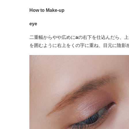
How to Make-up
eye
二重幅からやや広めに
a
の右下を仕込んだら、上
を囲むように右上をくの字に重ね、目元に陰影