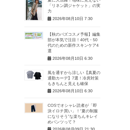
「リネン調ジャケット」の実
力
2026年08月10日 7:30
【秋のバズコスメ予報】編集
部が本気で注目！40代・50
代のための新作スキンケア4
選
2026年08月10日 6:30
風を通すから涼しい【真夏の
通勤カーデ】7選！冷房対策
もきちんと見えも確保
2026年08月10日 6:30
COSでオシャレ読者が「即
決イロチ買い」！“夏の制服
になりそう”な楽ちんキレイ
めパンツって？
2026年08月09日 21:30