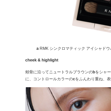
a
RMK シンクロマティック アイシャドウパレット
cheek & highlight
頰骨に沿ってニュートラルブラウンの
b
をシャー
に、コントロールカラーの
c
をふんわり重ね、表