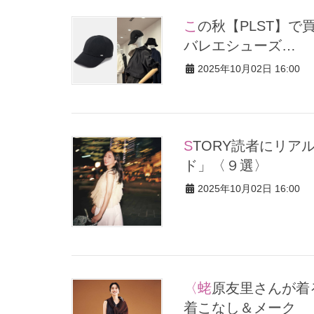
この秋【PLST】で買うべき「黒小物」3選！小顔見えキャップ、
バレエシューズ…
2025年10月02日 16:00
STORY読者にリアルに聞いた！「私の“ナイトアウト”エピソー
ド」〈９選〉
2025年10月02日 16:00
〈蛯原友里さんが着る〉この秋、大注目のブラウンで色気を放つ
着こなし＆メーク