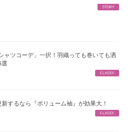
STORY
6選
CLASSY.
】を更新するなら『ボリューム袖』が効果大！
CLASSY.