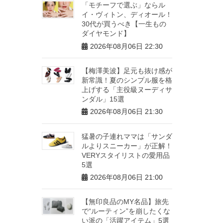
「モチーフで選ぶ」ならル
イ・ヴィトン、ディオール！
30代が買うべき【一生もの
ダイヤモンド】
2026年08月06日 22:30
【梅澤美波】足元も抜け感が
新常識！夏のシンプル服を格
上げする「主役級ヌーディサ
ンダル」15選
2026年08月06日 21:30
猛暑の子連れママは「サンダ
ルよりスニーカー」が正解！
VERYスタイリストの愛用品
5選
2026年08月06日 21:00
【無印良品のMY名品】旅先
で“ルーティン”を崩したくな
い派の「活躍アイテム」5選