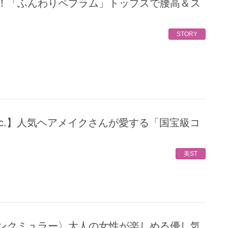
STORY
美ST