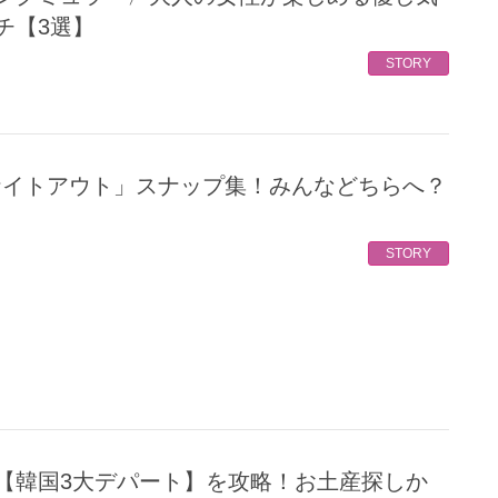
チ【3選】
STORY
STORY