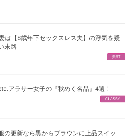
い末路
美ST
etc.アラサー女子の『秋めく名品』4選！
CLASSY.