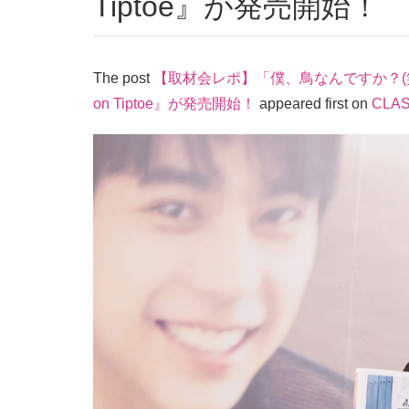
Tiptoe』が発売開始！
The post
【取材会レポ】「僕、鳥なんですか？(笑)
on Tiptoe』が発売開始！
appeared first on
CLA