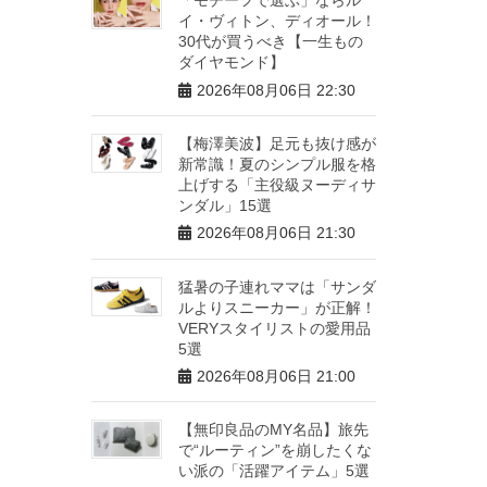
イ・ヴィトン、ディオール！
30代が買うべき【一生もの
ダイヤモンド】
2026年08月06日 22:30
【梅澤美波】足元も抜け感が
新常識！夏のシンプル服を格
上げする「主役級ヌーディサ
ンダル」15選
2026年08月06日 21:30
猛暑の子連れママは「サンダ
ルよりスニーカー」が正解！
VERYスタイリストの愛用品
5選
2026年08月06日 21:00
【無印良品のMY名品】旅先
で“ルーティン”を崩したくな
い派の「活躍アイテム」5選