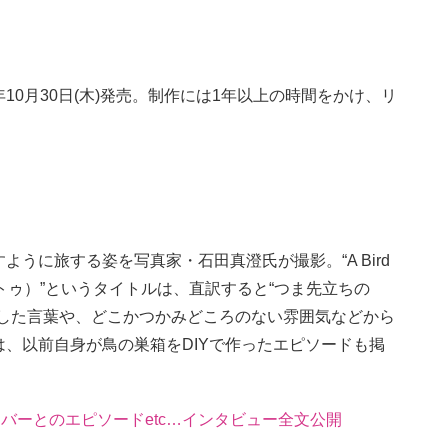
5年10月30日(木)発売。制作には1年以上の時間をかけ、リ
うに旅する姿を写真家・石田真澄氏が撮影。“A Bird
ップトゥ）”というタイトルは、直訳すると“つま先立ちの
ぼした言葉や、どこかつかみどころのない雰囲気などから
、以前自身が鳥の巣箱をDIYで作ったエピソードも掲
メンバーとのエピソードetc…インタビュー全文公開