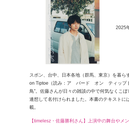
202
スボン、台中、日本各地（群馬、東京）を暮らすよ
on Tiptoe（読み：ア バード オン ティ
鳥”。佐藤さんが日々の雑談の中で何気なくこ
連想して名付けられました。本書のテキストには
載。
【timelesz・佐藤勝利さん】上演中の舞台や