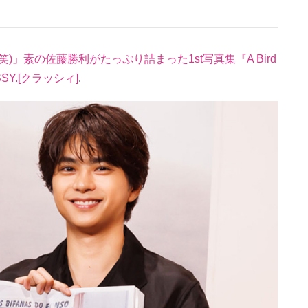
」素の佐藤勝利がたっぷり詰まった1st写真集『A Bird
SSY.[クラッシィ]
.