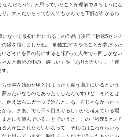
うなんだろう?」と思っていたことが理解できるようにな
たり。大人だからってなんでもかんでも正解がわかるわ
。
歳になって最初に世に出るこの作品（映画『秒速5センチ
の縁を感じましたね。“単独主演”をやることが夢だった
いざそれを目の前にすると“初”って人生で一回しかない
ちゃんと自分の中の「嬉しい」や「ありがたい」、「運
ます。
から仕事を始めた頃とはまったく違う場所にいるという
、夢みたいなものもあったりしたんですけど、それとは
と、例えば右にガーッて進むと、あ、右じゃなかったっ
るから。まあ、でも日々目まぐるしいから考えている場
、まさに今望んでいることでいうと、この『秒速5センチ
れる人が生まれたらいいなって。それにはこれからいろ
だなと思っています。制作チームだけで作ったものじゃ