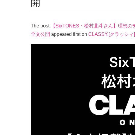
開
The post
【SixTONES・松村北斗さん】理想
全文公開
appeared first on
CLASSY.[クラッシィ]