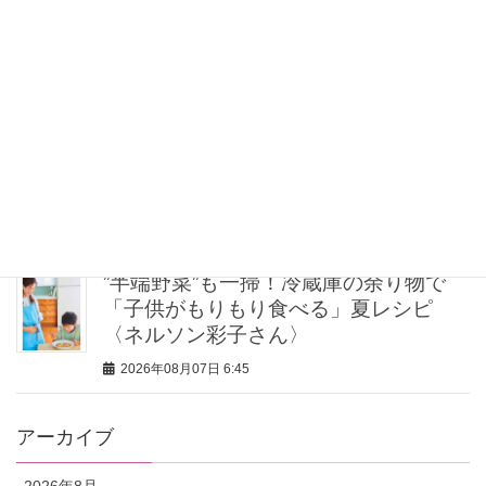
とにかく履き心地が良い！【神シュー
ズ】2選。スタイリストが激推しする名
品
2026年08月07日 7:00
関西在住ライターがリピ買いする【東
京の名品スイーツ4選】帰省・ホムパの
手土産に
2026年08月07日 7:00
”半端野菜”も一掃！冷蔵庫の余り物で
「子供がもりもり食べる」夏レシピ
〈ネルソン彩子さん〉
2026年08月07日 6:45
アーカイブ