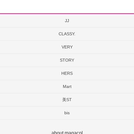
JJ
CLASSY.
VERY
STORY
HERS
Mart
美ST
bis
about magacol