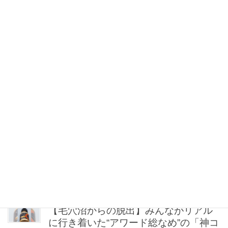
橋本愛さん(30)の人生とキャリア「あの
時違う選択をしていれば、と思うこと
もあります」
2026年08月09日 19:30
アイメイクがドロドロ“お岩さん”になっ
てない？一日中落ちないプロ直伝「仕
込みパウダー」
2026年08月09日 19:00
オシャレのプロは“夏の外遊び”に【柄ボ
トムス】！白タンクに合わせるだけで
鮮度アップ
2026年08月09日 18:30
【毛穴沼からの脱出】みんながリアル
に行き着いた“アワード総なめ”の「神コ